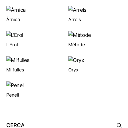
Àrnica
Arrels
L’Erol
Mètode
Milfulles
Oryx
Penell
Cerca: