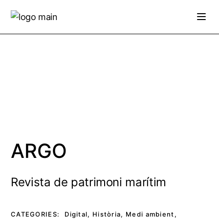
Skip
to
the
content
ARGO
Revista de patrimoni marítim
CATEGORIES:
Digital
,
Història
,
Medi ambient
,