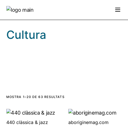
Skip
to
the
content
Cultura
MOSTRA 1–20 DE 63 RESULTATS
440 clàssica & jazz
aboriginemag.com