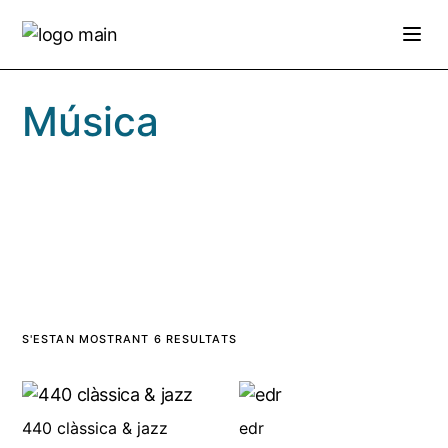
Skip
to
the
content
Música
S'ESTAN MOSTRANT 6 RESULTATS
440 clàssica & jazz
edr