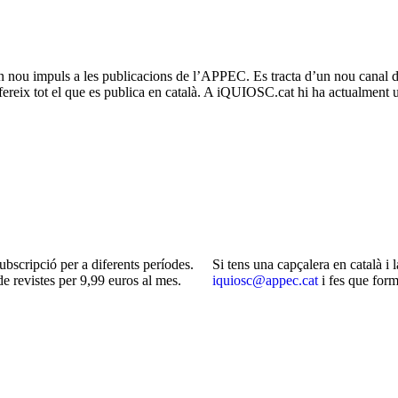
ou impuls a les publicacions de l’APPEC. Es tracta d’un nou canal de d
ofereix tot el que es publica en català. A iQUIOSC.cat hi ha actualment 
bscripció per a diferents períodes.
Si tens una capçalera en català i l
e revistes per 9,99 euros al mes.
iquiosc@appec.cat
i fes que form