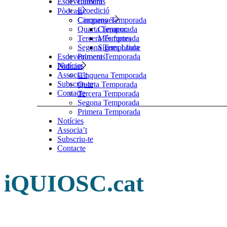
Esdeveniments
Càtedra
Ecoedició
Pòdcast
Cinquena Temporada
Campanyes
Quarta Temporada
Camacuc
Tercera Temporada
Més fortes
Segona Temporada
Sigues Lliure
Primera Temporada
Esdeveniments
Notícies
Pòdcast
Associa’t
Cinquena Temporada
Subscriu-te
Quarta Temporada
Contacte
Tercera Temporada
Segona Temporada
Primera Temporada
Notícies
Associa’t
Subscriu-te
Contacte
iQUIOSC.cat