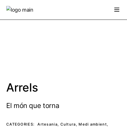
Skip
to
the
content
Arrels
El món que torna
CATEGORIES:
Artesania
,
Cultura
,
Medi ambient
,