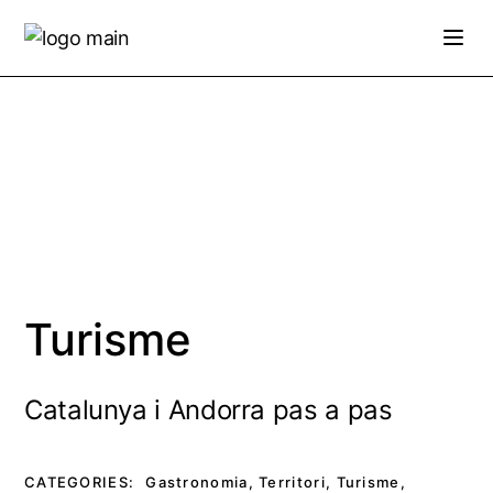
Skip
to
the
content
Turisme
Catalunya i Andorra pas a pas
CATEGORIES:
Gastronomia
,
Territori
,
Turisme
,