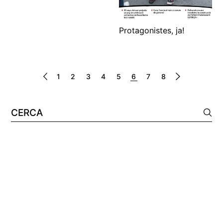
Protagonistes, ja!
1
2
3
4
5
6
7
8
Cerca: