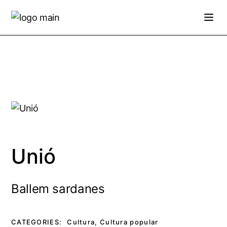
Skip
to
the
content
Unió
Ballem sardanes
CATEGORIES:
Cultura
,
Cultura popular