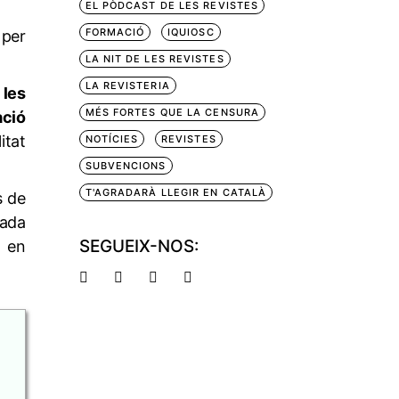
EL PÒDCAST DE LES REVISTES
FORMACIÓ
IQUIOSC
 per
LA NIT DE LES REVISTES
LA REVISTERIA
 les
MÉS FORTES QUE LA CENSURA
ació
itat
NOTÍCIES
REVISTES
SUBVENCIONS
T'AGRADARÀ LLEGIR EN CATALÀ
s de
sada
SEGUEIX-NOS:
ó en