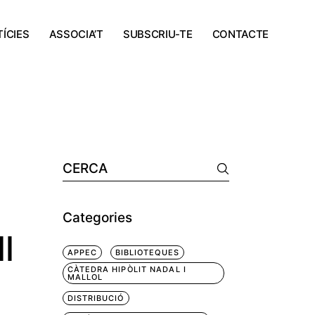
ÍCIES
ASSOCIA’T
SUBSCRIU-TE
CONTACTE
ada
a
a
a
Categories
l
APPEC
BIBLIOTEQUES
CÀTEDRA HIPÒLIT NADAL I
MALLOL
DISTRIBUCIÓ