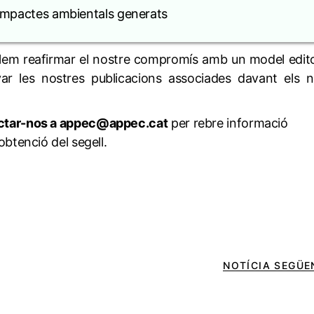
s impactes ambientals generats
lem reafirmar el nostre compromís amb un model edito
yar les nostres publicacions associades davant els 
ctar-nos a appec@appec.cat
per rebre informació
obtenció del segell.
NOTÍCIA SEGÜE