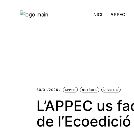
INICI
APPEC
Què és l’A
Què fem?
30/01/2026
APPEC
NOTÍCIES
REVISTES
L’APPEC us faci
de l’Ecoedició