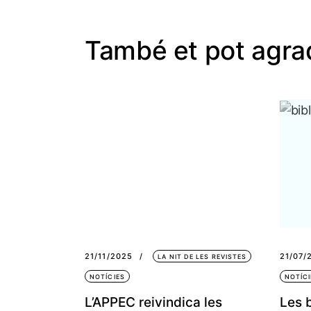
També et pot agra
21/11/2025
21/07/
LA NIT DE LES REVISTES
NOTÍCIES
NOTÍCI
L’APPEC reivindica les
Les b