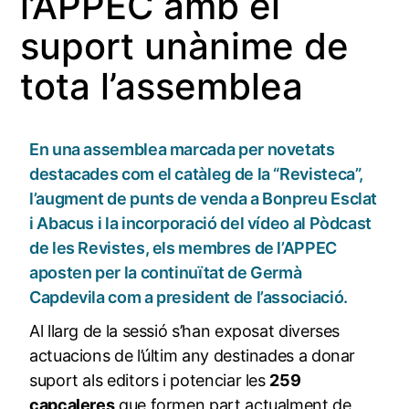
l’APPEC amb el
suport unànime de
tota l’assemblea
En una assemblea marcada per novetats
destacades com el catàleg de la “Revisteca”,
l’augment de punts de venda a Bonpreu Esclat
i Abacus i la incorporació del vídeo al Pòdcast
de les Revistes, els membres de l’APPEC
aposten per la continuïtat de Germà
Capdevila com a president de l’associació.
Al llarg de la sessió s’han exposat diverses
actuacions de l’últim any destinades a donar
suport als editors i potenciar les
259
capçaleres
que formen part actualment de