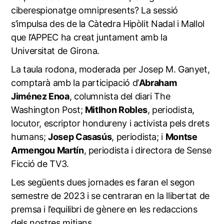
ciberespionatge omnipresents? La sessió
s’impulsa des de la Càtedra Hipòlit Nadal i Mallol
que l’APPEC ha creat juntament amb la
Universitat de Girona.
La taula rodona, moderada per Josep M. Ganyet,
comptarà amb la participació d’
Abraham
Jiménez Enoa
, columnista del diari The
Washington Post;
Mitlhon Robles
, periodista,
locutor, escriptor hondureny i activista pels drets
humans;
Josep Casasús
, periodista; i
Montse
Armengou Martín
, periodista i directora de Sense
Ficció de TV3.
Les següents dues jornades es faran el segon
semestre de 2023 i se centraran en la llibertat de
premsa i l’equilibri de gènere en les redaccions
dels nostres mitjans.