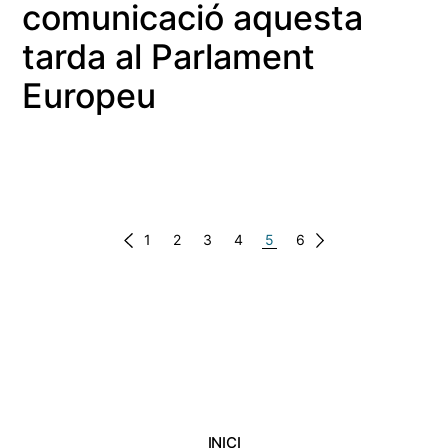
comunicació aquesta
tarda al Parlament
Europeu
Paginació
1
2
3
4
5
6
de
les
entrades
INICI