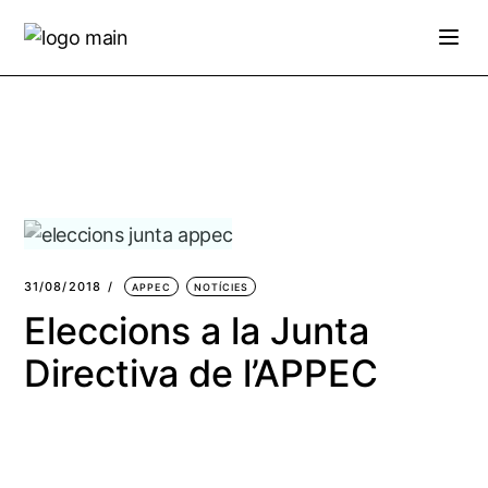
Skip
to
the
content
31/08/2018
APPEC
NOTÍCIES
Eleccions a la Junta
Directiva de l’APPEC