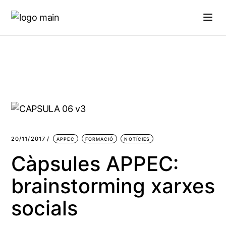
Skip
to
the
content
20/11/2017
APPEC
FORMACIÓ
NOTÍCIES
Càpsules APPEC:
brainstorming xarxes
socials