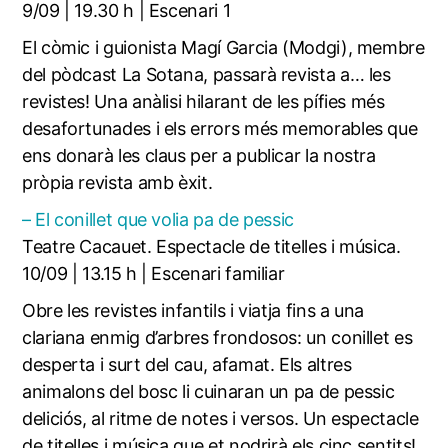
9/09 | 19.30 h | Escenari 1
El còmic i guionista Magí Garcia (Modgi), membre
del pòdcast La Sotana, passarà revista a… les
revistes! Una anàlisi hilarant de les pífies més
desafortunades i els errors més memorables que
ens donarà les claus per a publicar la nostra
pròpia revista amb èxit.
– El conillet que volia pa de pessic
Teatre Cacauet. Espectacle de titelles i música.
10/09 | 13.15 h | Escenari familiar
Obre les revistes infantils i viatja fins a una
clariana enmig d’arbres frondosos: un conillet es
desperta i surt del cau, afamat. Els altres
animalons del bosc li cuinaran un pa de pessic
deliciós, al ritme de notes i versos. Un espectacle
de titelles i música que et nodrirà els cinc sentits!