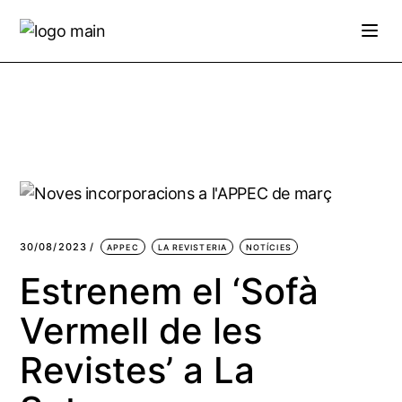
Skip
to
the
content
30/08/2023
APPEC
LA REVISTERIA
NOTÍCIES
Estrenem el ‘Sofà
Vermell de les
Revistes’ a La