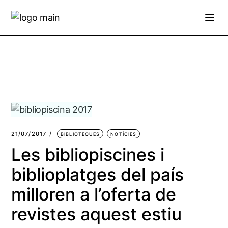
Skip
to
the
content
21/07/2017
BIBLIOTEQUES
NOTÍCIES
Les bibliopiscines i
biblioplatges del país
milloren a l’oferta de
revistes aquest estiu