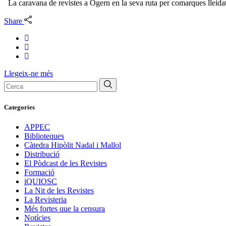
La caravana de revistes a Ogern en la seva ruta per comarques lleida
Share
Llegeix-ne més
Cerca:
Categories
APPEC
Biblioteques
Càtedra Hipòlit Nadal i Mallol
Distribució
El Pòdcast de les Revistes
Formació
iQUIOSC
La Nit de les Revistes
La Revisteria
Més fortes que la censura
Notícies