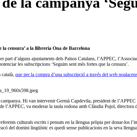
ó de la campanya ‘Segu
 la censura’ a la llibreria Ona de Barcelona
là per part d’alguns ajuntaments dels Països Catalans, l’APPEC, l’Associac
potenciar les subscripcions ‘Seguim sent més fortes que la censura’.
 català,
que per la compra d’una subscripció a través del web noalacens
la campanya. Hi van intervenir Germà Capdevila, president de l’APPEC i 
a de l’APPEC, va moderar la taula rodona amb Clàudia Pujol, directora 
erents culturals escrits i pensats en la llengua pròpia per donar-los l’i
 racó del domini lingüístic es quedi sense publicacions en la seva lleng