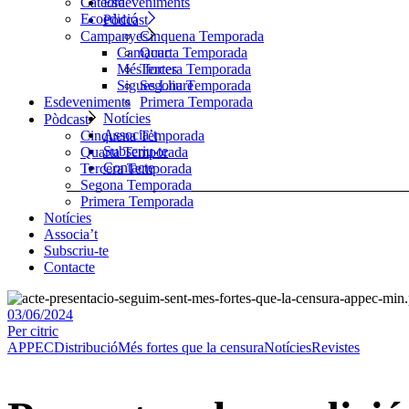
Esdeveniments
Càtedra
Ecoedició
Pòdcast
Cinquena Temporada
Campanyes
Quarta Temporada
Camacuc
Tercera Temporada
Més fortes
Segona Temporada
Sigues Lliure
Primera Temporada
Esdeveniments
Notícies
Pòdcast
Associa’t
Cinquena Temporada
Subscriu-te
Quarta Temporada
Contacte
Tercera Temporada
Segona Temporada
Primera Temporada
Notícies
Associa’t
Subscriu-te
Contacte
03/06/2024
Per
citric
APPEC
Distribució
Més fortes que la censura
Notícies
Revistes