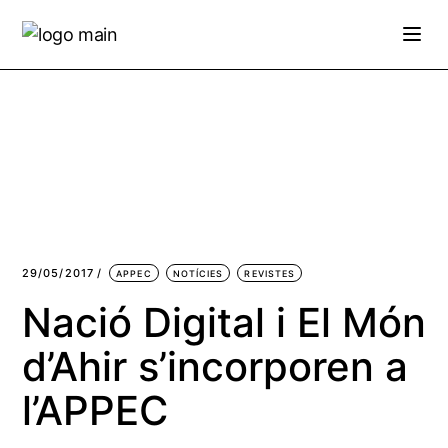
Skip
to
the
content
29/05/2017
APPEC
NOTÍCIES
REVISTES
Nació Digital i El Món
d’Ahir s’incorporen a
l’APPEC