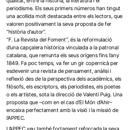
qualitat, entre la història, la literatura i el
periodisme. Els seus primers números han tingut
una acollida molt destacada entre els lectors, que
valoren positivament la seva proposta de fer
“història d’autor”.
“F. La Revista del Foment”, és la reformulació
d’una capçalera històrica vinculada a la patronal
catalana, que remunta els seus orígens fins l’any
1849. Fa poc temps, va fer un gir copernicà per
esdevenir una revista de pensament, anàlisi i
reflexió des de la perspectiva dels acadèmics, els
filòsofs, els escriptors, els periodistes, els poetes
o els artistes, sota la direcció de Valentí Puig. Una
proposta que –com en el cas d’El Món d’Ahir–
encaixa perfectament amb la visió i la missió de
l’APPEC.
L’APPEC veu també fortament reforçada la seva