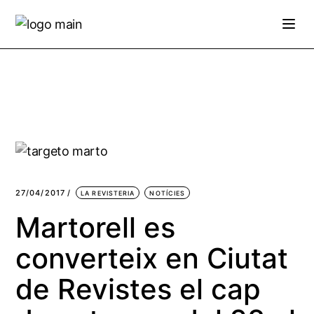
Skip
to
the
content
27/04/2017
LA REVISTERIA
NOTÍCIES
Martorell es
converteix en Ciutat
de Revistes el cap