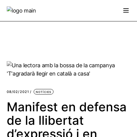
Skip
to
the
content
08/02/2021
NOTÍCIES
Manifest en defensa
de la llibertat
d’expressió i en