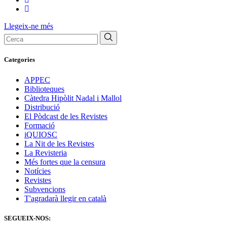
Llegeix-ne més
Cerca:
Categories
APPEC
Biblioteques
Càtedra Hipòlit Nadal i Mallol
Distribució
El Pòdcast de les Revistes
Formació
iQUIOSC
La Nit de les Revistes
La Revisteria
Més fortes que la censura
Notícies
Revistes
Subvencions
T'agradarà llegir en català
SEGUEIX-NOS: