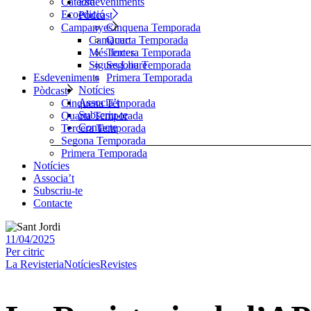
Esdeveniments
Càtedra
Ecoedició
Pòdcast
Cinquena Temporada
Campanyes
Quarta Temporada
Camacuc
Tercera Temporada
Més fortes
Segona Temporada
Sigues Lliure
Primera Temporada
Esdeveniments
Notícies
Pòdcast
Associa’t
Cinquena Temporada
Subscriu-te
Quarta Temporada
Contacte
Tercera Temporada
Segona Temporada
Primera Temporada
Notícies
Associa’t
Subscriu-te
Contacte
11/04/2025
Per
citric
La Revisteria
Notícies
Revistes