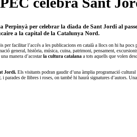
PPEC celebra Sant Jor
 a Perpinyà
per celebrar la diada de Sant Jordi al passei
ucaire a la capital de la Catalunya Nord.
per facilitar l’accés a les publicacions en català a llocs on hi ha pocs
ació general, història, música, cuina, patrimoni, pensament, excursionis
és una manera d’acostar
la cultura catalana
a tots aquells que volen des
nt Jordi.
Els visitants podran gaudir d’una àmplia programació cultural a
, i parades de llibres i roses, on també hi haurà signatures d’autors. Una 