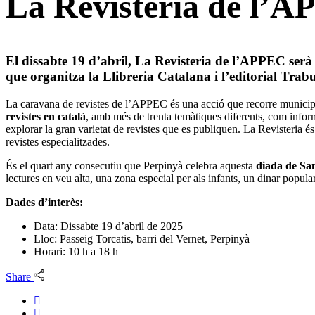
La Revisteria de l’A
El
dissabte 19 d’abril, La Revisteria de l’APPEC serà
que organitza la Llibreria Catalana i l’editorial Trab
La caravana de revistes de l’APPEC és una acció que recorre municipis 
revistes en català
, amb més de trenta temàtiques diferents, com inform
explorar la gran varietat de revistes que es publiquen. La Revisteria 
revistes especialitzades.
És el quart any consecutiu que Perpinyà celebra aquesta
diada de Sa
lectures en veu alta, una zona especial per als infants, un dinar popular
Dades d’interès:
Data: Dissabte 19 d’abril de 2025
Lloc: Passeig Torcatis, barri del Vernet, Perpinyà
Horari: 10 h a 18 h
Share