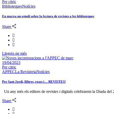
Per
citric
Biblioteques
Notícies
En marxa un estudi sobre la lectura de revistes a les biblioteques
Share
Llegeix-ne més
19/04/2023
Per
citric
APPEC
La Revisteria
Notícies
Per Sant Jordi, llibres, roses i… REVISTES!
Un any més els editors de revistes i digitals celebrarem la Diada del 
Share