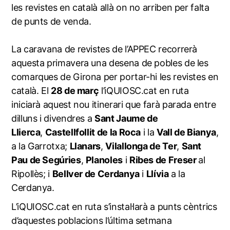
les revistes en català allà on no arriben per falta
de punts de venda.
La caravana de revistes de l’APPEC recorrerà
aquesta primavera una desena de pobles de les
comarques de Girona per portar-hi les revistes en
català. El
28 de març
l’iQUIOSC.cat en ruta
iniciarà aquest nou itinerari que farà parada entre
dilluns i divendres a
Sant Jaume de
Llierca
,
Castellfollit de la Roca
i la
Vall de Bianya
,
a la Garrotxa;
Llanars
,
Vilallonga de Ter
,
Sant
Pau de Segúries
,
Planoles
i
Ribes de Freser
al
Ripollès; i
Bellver de Cerdanya
i
Llívia
a la
Cerdanya.
L’iQUIOSC.cat en ruta s’instal·larà a punts cèntrics
d’aquestes poblacions l’última setmana