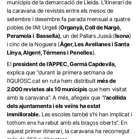
municipis de la demarcació de Lleida. L’itinerari de
la caravana de revistes entre els mesos de
setembre i desembre fa parada mensual a quatre
pobles de l’Alt Urgell (
Organyà, Coll de Nargó,
Peramola i Bassella)
, un del Pallars Jussà (
Isona
)
i cinc de la Noguera (
Àger, Les Avellanes i Santa
Linya, Algerri, Térmens i Penelles
).
El
president de l’APPEC, Germà Capdevila,
explica que “durant la primera setmana de
l’iQUIOSC.cat en ruta hem distribuït
més de
2.000 revistes als 10 municipis
que hem visitat
amb la caravana”. A més, afegeix que “l
’acollida
dels ajuntaments i els veïns ha estat
immillorable.
Les escoles també s’hi han implicat i
tothom ens ha rebut amb els braços oberts”. En
aquest primer itinerari, la caravana ha recorregut