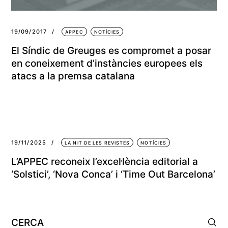
19/09/2017
APPEC
NOTÍCIES
El Síndic de Greuges es compromet a posar
en coneixement d’instàncies europees els
atacs a la premsa catalana
19/11/2025
LA NIT DE LES REVISTES
NOTÍCIES
L’APPEC reconeix l’excel·lència editorial a
‘Solstici’, ‘Nova Conca’ i ‘Time Out Barcelona’
Cerca: