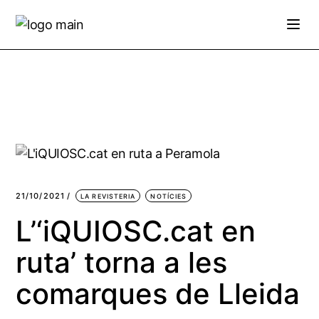
Skip
to
the
content
21/10/2021
LA REVISTERIA
NOTÍCIES
L’‘iQUIOSC.cat en
ruta’ torna a les
comarques de Lleida