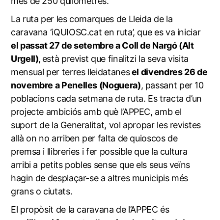
més de 250 quilòmetres.
La ruta per les comarques de Lleida de la
caravana ‘iQUIOSC.cat en ruta’, que es va iniciar
el passat 27 de setembre a Coll de Nargó (Alt
Urgell),
està previst que finalitzi la seva visita
mensual per terres lleidatanes
el divendres 26 de
novembre a Penelles (Noguera)
, passant per 10
poblacions cada setmana de ruta. Es tracta d’un
projecte ambiciós amb què l’APPEC, amb el
suport de la Generalitat, vol apropar les revistes
allà on no arriben per falta de quioscos de
premsa i llibreries i fer possible que la cultura
arribi a petits pobles sense que els seus veïns
hagin de desplaçar-se a altres municipis més
grans o ciutats.
El propòsit de la caravana de l’APPEC és