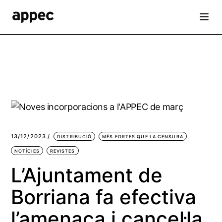
Skip
to
the
content
13/12/2023
DISTRIBUCIÓ
MÉS FORTES QUE LA CENSURA
NOTÍCIES
REVISTES
L’Ajuntament de
Borriana fa efectiva
l’amenaça i cancel·la